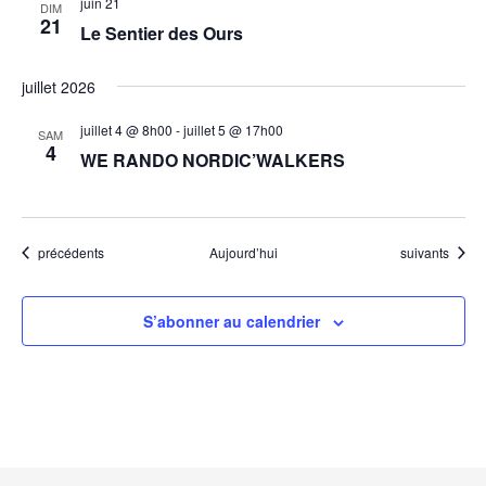
juin 21
DIM
e
21
Le Sentier des Ours
n
t
juillet 2026
s
juillet 4 @ 8h00
-
juillet 5 @ 17h00
SAM
4
WE RANDO NORDIC’WALKERS
Évènements
Évènements
précédents
Aujourd’hui
suivants
S’abonner au calendrier