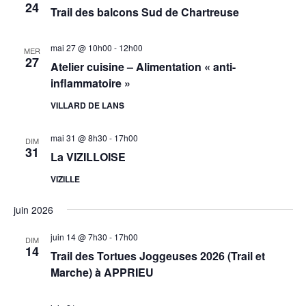
t
24
Trail des balcons Sud de Chartreuse
n
t
e
e
i
.
m
mai 27 @ 10h00
-
12h00
o
MER
27
e
Atelier cuisine – Alimentation « anti-
n
n
inflammatoire »
d
t
VILLARD DE LANS
e
v
mai 31 @ 8h30
-
17h00
DIM
u
31
La VIZILLOISE
e
VIZILLE
s
É
juin 2026
v
juin 14 @ 7h30
-
17h00
DIM
è
14
Trail des Tortues Joggeuses 2026 (Trail et
n
Marche) à APPRIEU
e
m