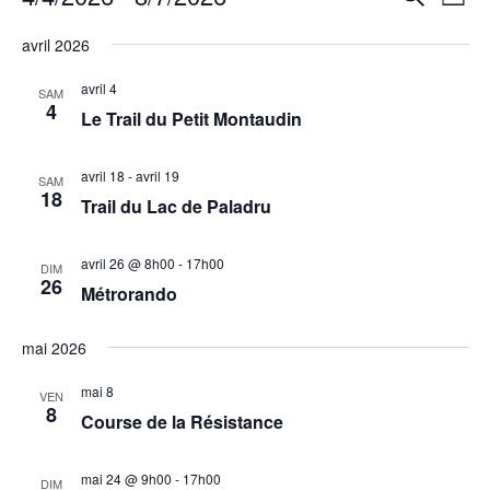
L
a
e
e
S
i
c
v
avril 2026
c
s
é
h
i
t
l
h
avril 4
e
SAM
g
e
e
4
e
r
Le Trail du Petit Montaudin
a
c
c
r
t
h
t
c
avril 18
-
avril 19
i
SAM
e
i
18
h
Trail du Lac de Paladru
o
o
e
n
n
d
avril 26 @ 8h00
-
17h00
e
DIM
n
26
e
Métrorando
t
e
v
n
z
u
mai 2026
u
a
e
n
v
mai 8
VEN
s
e
8
i
Course de la Résistance
É
d
g
v
a
a
mai 24 @ 9h00
-
17h00
è
DIM