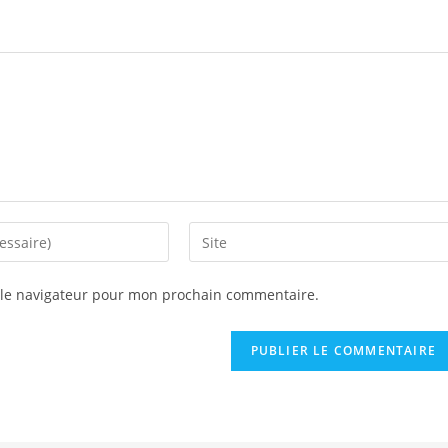
Saisir
l’URL
de
 le navigateur pour mon prochain commentaire.
votre
site
(facultatif)