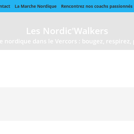
ntact
La Marche Nordique
Rencontrez nos coachs passionnés
Les Nordic'Walkers
 nordique dans le Vercors : bougez, respirez, 