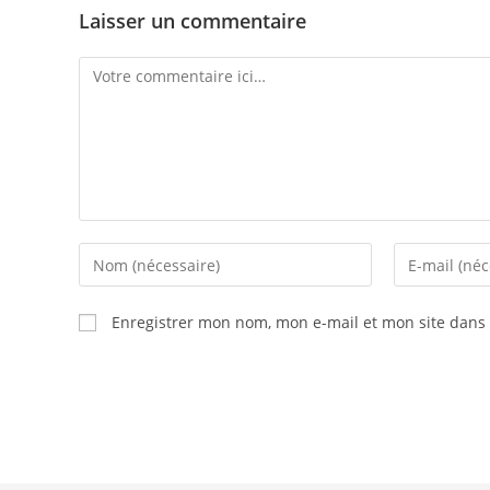
Laisser un commentaire
Comment
Enter
Enter
your
your
name
email
Enregistrer mon nom, mon e-mail et mon site dans
or
address
username
to
to
comment
comment