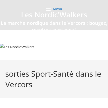
Skip
to
Menu
Les Nordic'Walkers
content
La marche nordique dans le Vercors : bougez,
respirez, partagez !
sorties Sport-Santé dans le
Vercors