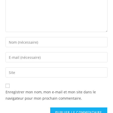
Enter
your
name
Enter
or
your
username
email
Saisir
to
address
l’URL
comment
to
de
comment
votre
Enregistrer mon nom, mon e-mail et mon site dans le
site
navigateur pour mon prochain commentaire.
(facultatif)