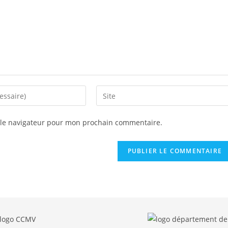
Saisir
l’URL
de
 le navigateur pour mon prochain commentaire.
votre
site
(facultatif)