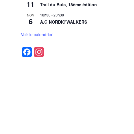
11
Trail du Buis, 18ème édition
18h30
-
20h30
NOV
6
A.G NORDIC’WALKERS
Voir le calendrier
F
In
a
st
c
a
e
gr
b
a
o
m
o
k