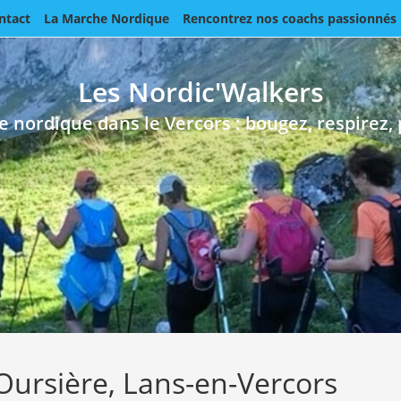
ntact
La Marche Nordique
Rencontrez nos coachs passionnés
Les Nordic'Walkers
 nordique dans le Vercors : bougez, respirez, 
Oursière, Lans-en-Vercors