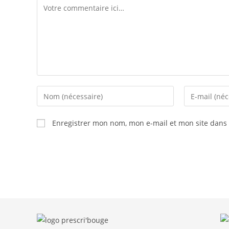
Comment
Enter
Enter
your
your
name
email
Enregistrer mon nom, mon e-mail et mon site dans
or
address
username
to
to
comment
comment